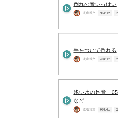
倒れの音いっぱい
渡邊雅文
96kHz
2
手をついて倒れる
渡邊雅文
48kHz
2
浅い水の足音 0
など
渡邊雅文
96kHz
2