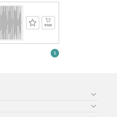
¥500
1