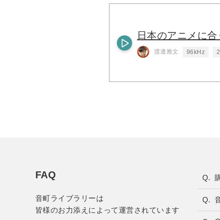
日本のアニメに合
渡邊雅文
96kHz
2
FAQ
音町ライブラリーは
皆様のお力添えによって運営されています