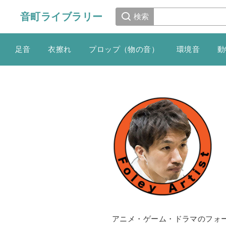
音町ライブラリー
検索
足音
衣擦れ
プロップ（物の音）
環境音
動
アニメ・ゲーム・ドラマのフォ