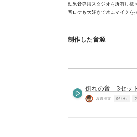
効果音専用スタジオを所有し様
音ロケも大好きで常にマイクを
制作した音源
倒れの音 3セッ
渡邊雅文
96kHz
2