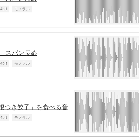
4bit
モノラル
1 スパン長め
4bit
モノラル
根つき餃子」を食べる音
4bit
モノラル