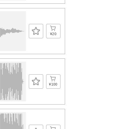
¥20
¥100