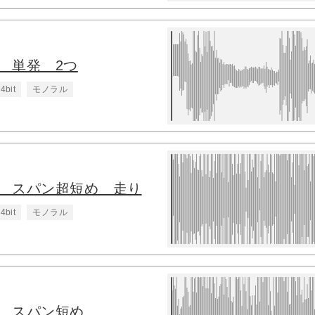
 単発 2つ
4bit
モノラル
3 スパン超短め 走り
4bit
モノラル
2 スパン短め