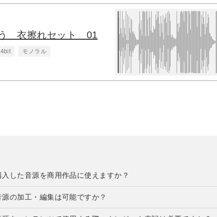
う 衣擦れセット 01
4bit
モノラル
購入した音源を商用作品に使えますか？
音源の加工・編集は可能ですか？