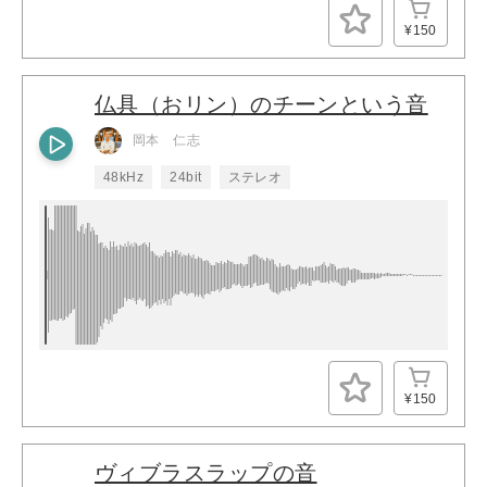
¥150
仏具（おリン）のチーンという音
岡本 仁志
48kHz
24bit
ステレオ
¥150
ヴィブラスラップの音