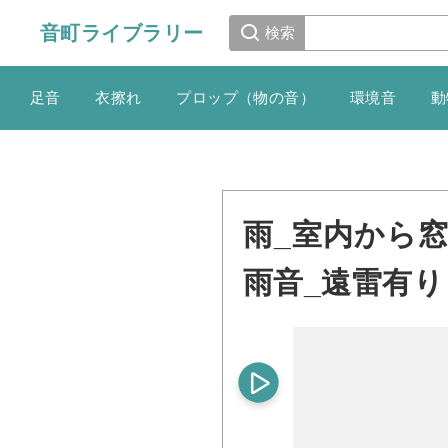
音町ライブラリー
検索
足音
衣擦れ
プロップ（物の音）
環境音
動
雨_室内から
雨音_遠雷有り