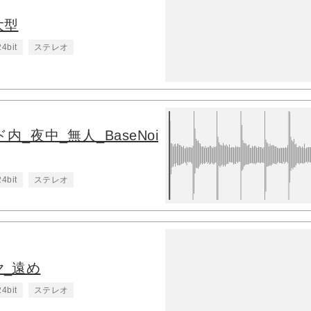
大型
24bit
ステレオ
_夜中_無人_BaseNoi
24bit
ステレオ
ヤ_遠め
24bit
ステレオ