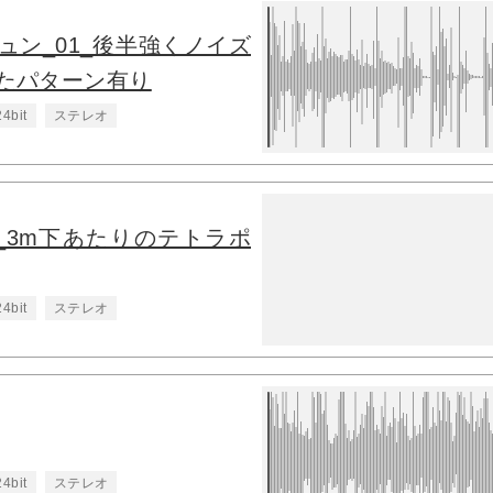
ュン_01_後半強くノイズ
たパターン有り
24bit
ステレオ
_3m下あたりのテトラポ
24bit
ステレオ
24bit
ステレオ