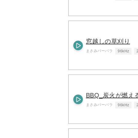
窓越しの草刈り
まさみバーバラ
96kHz
BBQ_炭火が燃え
まさみバーバラ
96kHz