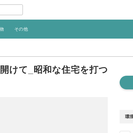
物
その他
窓開けて_昭和な住宅を打つ
環