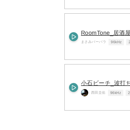
RoomTone_居
まさみバーバラ
96kHz
小石ビーチ_波打
西田圭佑
96kHz
2