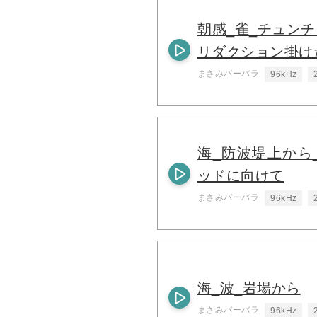
朝感_雀_チュンチ
リダクション掛け
まさみバーバラ
96kHz
海_防波堤上から
ッドに向けて
まさみバーバラ
96kHz
海_波_岩場から
まさみバーバラ
96kHz