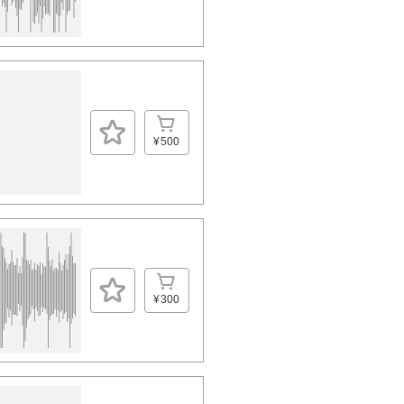
¥500
¥300