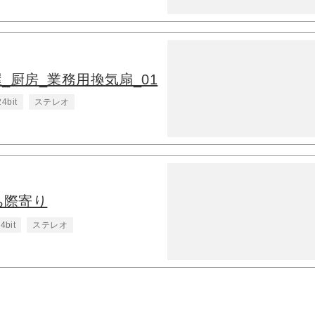
酒屋_厨房_業務用換気扇_01
24bit
ステレオ
ち際寄り
4bit
ステレオ