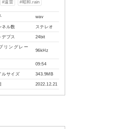
遠雷
昭和.rain
子
wav
ンネル数
ステレオ
トデプス
24bit
プリングレー
96kHz
09:54
イルサイズ
343.9MB
日
2022.12.21