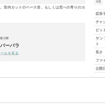
雨
す。室内カットのベース音、もしくは窓への寄りのカ
拡張
チャ
ビッ
サン
 香川県
ト
みバーバラ
長さ
ィールを見る
ファ
公開