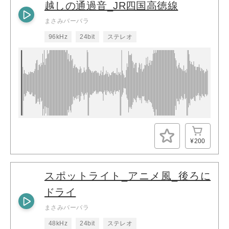
越しの通過音_JR四国高徳線
まさみバーバラ
96kHz
24bit
ステレオ
¥200
スポットライト_アニメ風_後ろに
ドライ
まさみバーバラ
48kHz
24bit
ステレオ