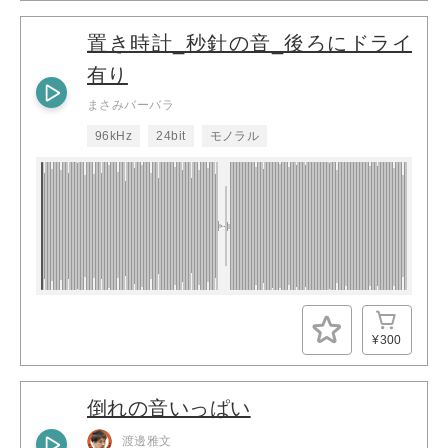
置き時計_秒針の音_後ろにドライ
有り
まさみバーバラ
96kHz
24bit
モノラル
¥300
倒れの音いっぱい
渡邊雅文