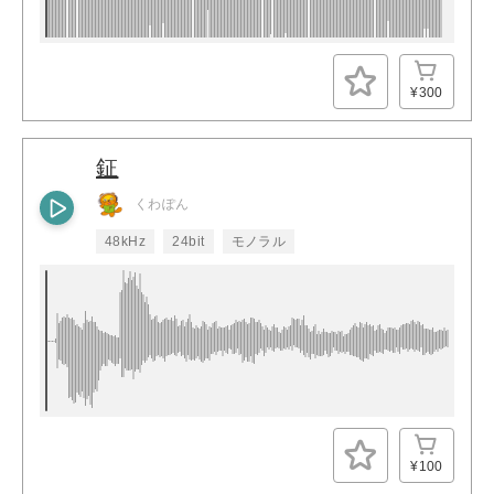
¥300
鉦
くわぽん
48kHz
24bit
モノラル
¥100