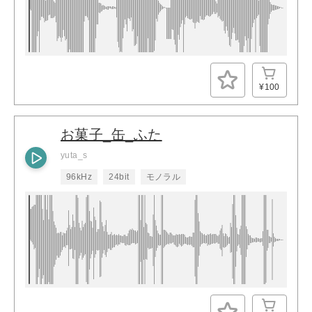
¥100
お菓子_缶_ふた
yuta_s
96kHz
24bit
モノラル