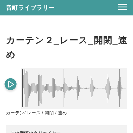
音町ライブラリー
カーテン２_レース_開閉_速
め
カーテン/ レース / 開閉 / 速め