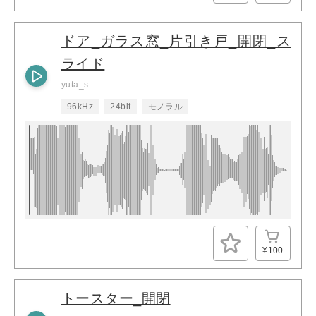
ドア_ガラス窓_片引き戸_開閉_ス
ライド
yuta_s
96kHz
24bit
モノラル
¥100
トースター_開閉