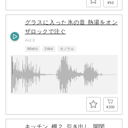
¥50
グラスに入った氷の音 熱湯をオン
ザロックで注ぐ
みはま
96kHz
24bit
モノラル
¥200
キッチン_棚２_引き出し_開閉