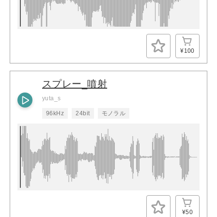
¥100
スプレー_噴射
yuta_s
96kHz
24bit
モノラル
¥50